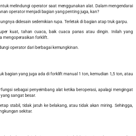
 untuk melindungi operator saat menggunakan alat. Dalam mengendarai
manan operator menjadi bagian yang penting juga, kan?
indungnya didesain sedemikian rupa. Terletak di bagian atap truk garpu.
per kuat, tahan cuaca, baik cuaca panas atau dingin. Inilah yang
mengoperasikan forklift.
ndungi operator dari berbagai kemungkinan.
uk bagian yang juga ada di
forklift manual 1 ton
, kemudian 1,5 ton, atau
rfungsi sebagai penyeimbang alat ketika beroperasi, apalagi mengingat
h yang sangat besar.
tap stabil, tidak jatuh ke belakang, atau tidak akan miring. Sehingga,
ngkungan sekitar.