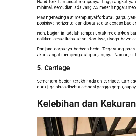
Hand forklift manual
mempunyai tinggi angkat yang 
minimal. Kemudian, ada yang 2,5 meter hingga 3 met
Masing-masing alat mempunyai fork atau garpu, yang 
posisinya horizontal dan dibuat sejajar dengan bagi
Nah, bagian ini adalah tempat untuk meletakkan ba
naikkan, sesuai kebutuhan. Nantinya, tinggal bawa 
Panjang garpunya berbeda-beda. Tergantung pada se
akan sangat mempengaruhi panjangnya. Namun, untu
5. Carriage
Sementara bagian terakhir adalah carriage. Carria
atau juga biasa disebut sebagai pengga garpu, sup
Kelebihan dan Kekura