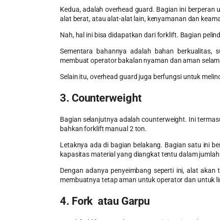
Kedua, adalah overhead guard. Bagian ini berperan
alat berat, atau alat-alat lain, kenyamanan dan kea
Nah, hal ini bisa didapatkan dari forklift. Bagian pel
Sementara bahannya adalah bahan berkualitas, su
membuat operator bakalan nyaman dan aman selama 
Selain itu, overhead guard juga berfungsi untuk meli
3. Counterweight
Bagian selanjutnya adalah counterweight. Ini termas
bahkan
forklift manual 2 ton
.
Letaknya ada di bagian belakang. Bagian satu ini be
kapasitas material yang diangkat tentu dalam jumla
Dengan adanya penyeimbang seperti ini, alat akan te
membuatnya tetap aman untuk operator dan untuk li
4. Fork atau Garpu