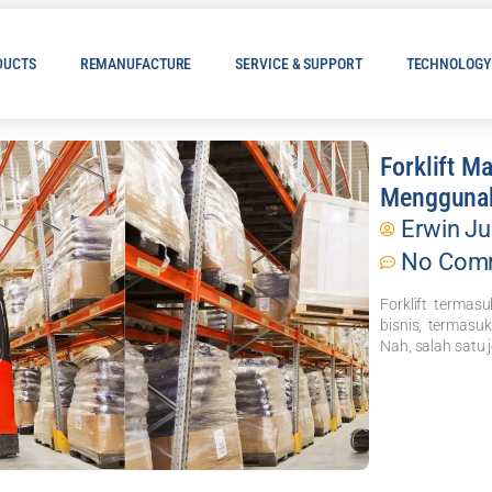
DUCTS
REMANUFACTURE
SERVICE & SUPPORT
TECHNOLOGY
Forklift M
Mengguna
Erwin Ju
No Com
Forklift termas
bisnis, termasuk 
Nah, salah satu je