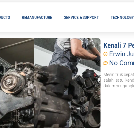
DUCTS
REMANUFACTURE
SERVICE & SUPPORT
TECHNOLOGY
Kenali 7 P
Erwin Ju
No Com
Mesin truk cepat
salah satu ken
dalam pengangkut