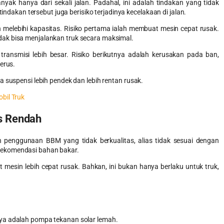
yak hanya dari sekali jalan. Padahal, ini adalah tindakan yang tidak
tindakan tersebut juga berisiko terjadinya kecelakaan di jalan.
elebihi kapasitas. Risiko pertama ialah membuat mesin cepat rusak.
ak bisa menjalankan truk secara maksimal.
 transmisi lebih besar. Risiko berikutnya adalah kerusakan pada ban,
erus.
 suspensi lebih pendek dan lebih rentan rusak.
bil Truk
s Rendah
h penggunaan BBM yang tidak berkualitas, alias tidak sesuai dengan
rekomendasi bahan bakar.
mesin lebih cepat rusak. Bahkan, ini bukan hanya berlaku untuk truk,
ya adalah pompa tekanan solar lemah.