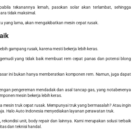
abila tekanannya lemah, pasokan solar akan terlambat, sehingga
ara tidak maksimal.
tu yang lama, akan mengakibatkan mesin cepat rusak.
aik
bih gampang rusak, karena mesti bekerja lebih keras.
gemudi yang tidak baik membuat rem cepat panas dan potensi blong
 kasar ini bukan hanya memberatkan komponen rem. Namun, juga dapat
 dengan pengereman mendadak dan asal tancap gas, yang notabenenya
ponen mesin bekerja lebih keras.
pa
mesin truk cepat rusak
. Mempunyai truk yang bermasalah? Atau ingin
aja. Halo Auto Indonesia menyediakan layanan perawatan truk.
 rekondisi unit, body repair dan lainnya. Kami merupakan solusi terbaik
tas dan teknisi handal.