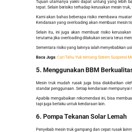
Tujuan utamanya yakni dapat untung yang lebih ban
tepat. Selain berisiko terhadap kerusakan mesin truk, 
Kami akan bahas beberapa risiko membawa muatan m
Kendaraan yang overloading akan membuat mesin tid
Selain itu, ini juga akan membuat risiko kerusakan
terutama jika overloading dilakukan secara terus men
Sementara risiko yang lainnya ialah menyebabkan usia
Baca Juga
:
Cari Tahu Yuk tentang Sistem Suspensi Mo
5. Menggunakan BBM Berkualita
Mesin truk mudah rusak
juga bisa diakibatkan ole
standar penggunaan. Setiap kendaraan mempunyai 
Apabila mengabaikan rekomendasi ini, bisa membuat 
tapi juga berlaku untuk kendaraan lain.
6. Pompa Tekanan Solar Lemah
Penyebab mesin truk gampang dan cepat rusak lainn