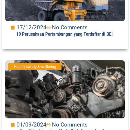
17/12/2024
No Comments
10 Perusahaan Pertambangan yang Terdaftar di BEI
Health, safety & wellbeing
01/09/2024
No Comments