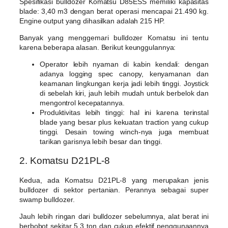
Spesifikasi bulldozer Komatsu D85ESS memiliki kapasitas
blade: 3,40 m3 dengan berat operasi mencapai 21.490 kg.
Engine output yang dihasilkan adalah 215 HP.
Banyak yang menggemari bulldozer Komatsu ini tentu
karena beberapa alasan. Berikut keunggulannya:
Operator lebih nyaman di kabin kendali: dengan
adanya logging spec canopy, kenyamanan dan
keamanan lingkungan kerja jadi lebih tinggi. Joystick
di sebelah kiri, jauh lebih mudah untuk berbelok dan
mengontrol kecepatannya.
Produktivitas lebih tinggi: hal ini karena terinstal
blade yang besar plus kekuatan traction yang cukup
tinggi. Desain towing winch-nya juga membuat
tarikan garisnya lebih besar dan tinggi.
2. Komatsu D21PL-8
Kedua, ada Komatsu D21PL-8 yang merupakan jenis
bulldozer di sektor pertanian. Perannya sebagai super
swamp bulldozer.
Jauh lebih ringan dari bulldozer sebelumnya, alat berat ini
berbobot sekitar 5,3 ton dan cukup efektif penggunaannya