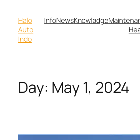
Halo
Info
News
Knowladge
Maintena
Auto
Hea
Indo
Day:
May 1, 2024