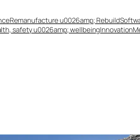
nce
Remanufacture u0026amp; Rebuild
Softw
lth, safety u0026amp; wellbeing
Innovation
Me