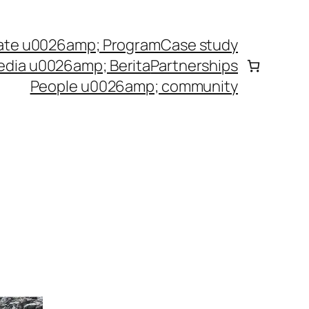
ate u0026amp; Program
Case study
dia u0026amp; Berita
Partnerships
People u0026amp; community