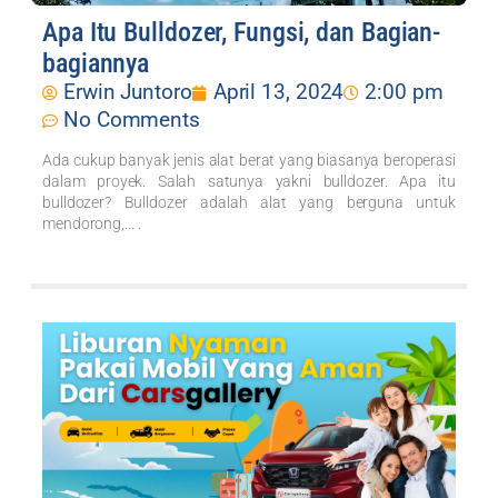
Apa Itu Bulldozer, Fungsi, dan Bagian-
bagiannya
Erwin Juntoro
April 13, 2024
2:00 pm
No Comments
Ada cukup banyak jenis alat berat yang biasanya beroperasi
dalam proyek. Salah satunya yakni bulldozer. Apa itu
bulldozer? Bulldozer adalah alat yang berguna untuk
mendorong,... .