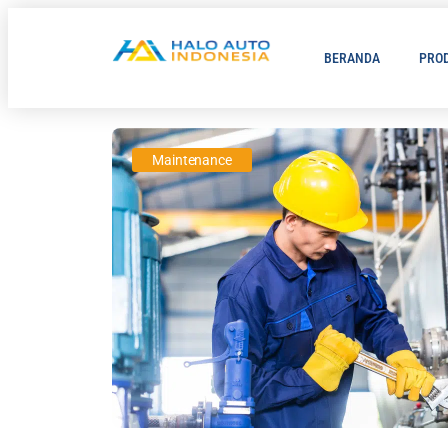
BERANDA
PRO
Maintenance