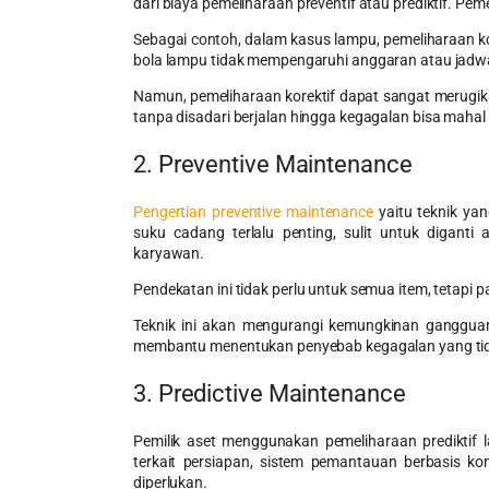
dari biaya pemeliharaan preventif atau prediktif. Peme
Sebagai contoh, dalam kasus lampu, pemeliharaan ko
bola lampu tidak mempengaruhi anggaran atau jadwa
Namun, pemeliharaan korektif dapat sangat merugik
tanpa disadari berjalan hingga kegagalan bisa mahal
2. Preventive Maintenance
Pengertian preventive maintenance
yaitu teknik ya
suku cadang terlalu penting, sulit untuk diganti 
karyawan.
Pendekatan ini tidak perlu untuk semua item, tetapi p
Teknik ini akan mengurangi kemungkinan gangguan 
membantu menentukan penyebab kegagalan yang tid
3. Predictive Maintenance
Pemilik aset menggunakan pemeliharaan prediktif l
terkait persiapan, sistem pemantauan berbasis k
diperlukan.