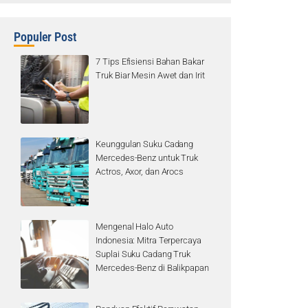
Populer Post
7 Tips Efisiensi Bahan Bakar
Truk Biar Mesin Awet dan Irit
Keunggulan Suku Cadang
Mercedes-Benz untuk Truk
Actros, Axor, dan Arocs
Mengenal Halo Auto
Indonesia: Mitra Terpercaya
Suplai Suku Cadang Truk
Mercedes-Benz di Balikpapan