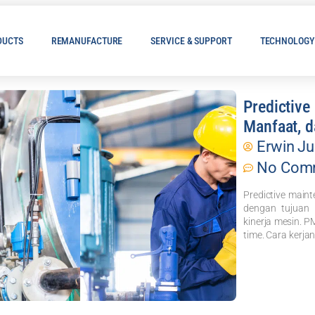
DUCTS
REMANUFACTURE
SERVICE & SUPPORT
TECHNOLOGY
Predictive
Manfaat, d
Erwin Ju
No Com
Predictive main
dengan tujuan
kinerja mesin. P
time. Cara kerjan