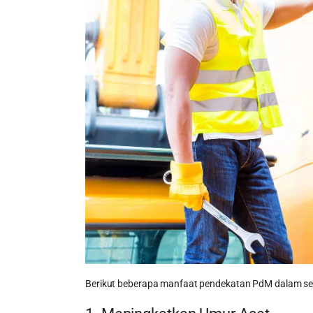
Berikut beberapa manfaat pendekatan PdM dalam sekt