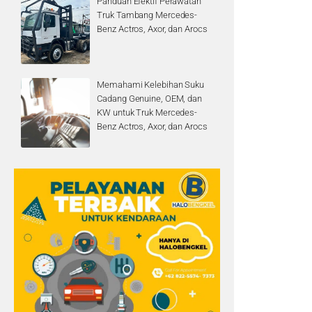
Panduan Efektif Perawatan
Truk Tambang Mercedes-
Benz Actros, Axor, dan Arocs
Memahami Kelebihan Suku
Cadang Genuine, OEM, dan
KW untuk Truk Mercedes-
Benz Actros, Axor, dan Arocs