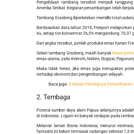
Pengelolaan tambang tersebut menjadi tanggun
Amerika Serikat. Kegiatan penambangan telah berjala
Tambang Grasberg diperkirakan memiliki total cadan
Berdasarkan data tahun 2018, Freeport melaporkan 
itu, setiap ton konsentrat 26,5% mengandung 70,37
Dari angka tersebut, jumlah produksi emas harian Fr
Selain tambang Grasberg, masih banyak
lokasi per
emas utama, yaitu Keerom, Nabire, Dogiyai, Pegunung
Maka tidak heran, jika emas juga merupakan pote
terhadap ekonomi dan pengembangan wilayah.
Baca juga:
3 Alasan Pentingnya Pemanfaatan
2. Tembaga
Potensi sumber daya alam Papua selanjutnya adala
di Indonesia. Logam ini banyak terdapat pada tamba
Melansir laman Bisnis Indonesia, menurut estimasi
fantastis ini belum termasuk cadangan sebesar 1,3 