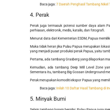
Baca juga:
7 Daerah Penghasil Tambang Nikel T
4. Perak
Perak juga termasuk potensi sumber daya alam Pap
perhiasan, elektronik, medis, katalis, dan fotografi.
Menurut data dari Kementerian ESDM, Papua memiliki c
Maka tidak heran jika Pulau Papua merupakan lokasi 
yang menjadi pusat produksi perak Papua, yaitu tam
Pertama, ada tambang Grasberg yang dilaporkan mam
Kemudian, ada tambang Deep Mill Level Zone yan
Sementara itu, tambang Big Gossan Underground mem
Perak merupakan komoditi ekspor Papua yang memiliki 
Baca juga:
Inilah 10 Daftar Hasil Tambang di 
5. Minyak Bumi
Selain tambang logam bernilai, Pulau Papua juga men