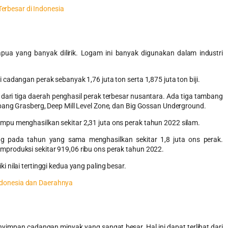
erbesar di Indonesia
ua yang banyak dilirik. Logam ini banyak digunakan dalam industri
adangan perak sebanyak 1,76 juta ton serta 1,875 juta ton biji.
dari tiga daerah penghasil perak terbesar nusantara. Ada tiga tambang
bang Grasberg, Deep Mill Level Zone, dan Big Gossan Underground.
pu menghasilkan sekitar 2,31 juta ons perak tahun 2022 silam.
g pada tahun yang sama menghasilkan sekitar 1,8 juta ons perak.
produksi sekitar 919,06 ribu ons perak tahun 2022.
nilai tertinggi kedua yang paling besar.
Indonesia dan Daerahnya
yimpan cadangan minyak yang sangat besar. Hal ini dapat terlihat dari