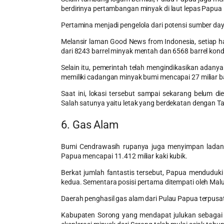
berdirinya pertambangan minyak di laut lepas Papua 
Pertamina menjadi pengelola dari potensi sumber da
Melansir laman Good News from Indonesia, setiap h
dari 8243 barrel minyak mentah dan 6568 barrel kon
Selain itu, pemerintah telah mengindikasikan adany
memiliki cadangan minyak bumi mencapai 27 miliar ba
Saat ini, lokasi tersebut sampai sekarang belum 
Salah satunya yaitu letak yang berdekatan dengan T
6. Gas Alam
Bumi Cendrawasih rupanya juga menyimpan ladang
Papua mencapai 11.412 miliar kaki kubik.
Berkat jumlah fantastis tersebut, Papua menduduk
kedua. Sementara posisi pertama ditempati oleh Mal
Daerah penghasil gas alam dari Pulau Papua terpusa
Kabupaten Sorong yang mendapat julukan sebagai K