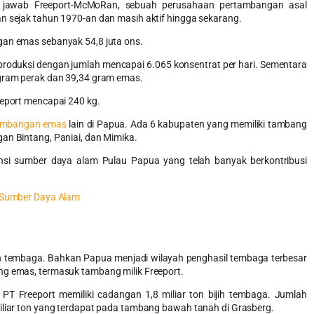
g jawab Freeport-McMoRan, sebuah perusahaan pertambangan asal
n sejak tahun 1970-an dan masih aktif hingga sekarang.
gan emas sebanyak 54,8 juta ons.
produksi dengan jumlah mencapai 6.065 konsentrat per hari. Sementara
 gram perak dan 39,34 gram emas.
eeport mencapai 240 kg.
tambangan emas
lain di Papua. Ada 6 kabupaten yang memiliki tambang
an Bintang, Paniai, dan Mimika.
nsi sumber daya alam Pulau Papua yang telah banyak berkontribusi
 Sumber Daya Alam
h tembaga. Bahkan Papua menjadi wilayah penghasil tembaga terbesar
ng emas, termasuk tambang milik Freeport.
, PT Freeport memiliki cadangan 1,8 miliar ton bijih tembaga. Jumlah
miliar ton yang terdapat pada tambang bawah tanah di Grasberg.