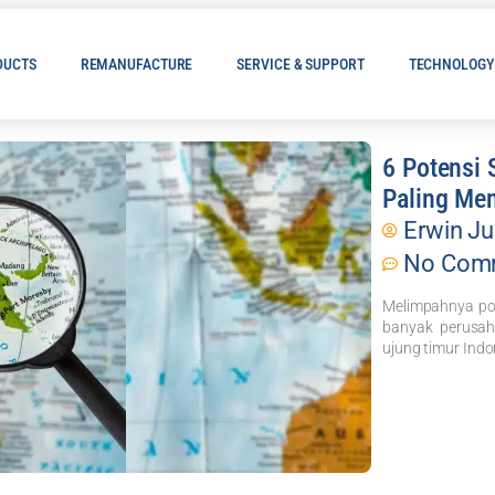
DUCTS
REMANUFACTURE
SERVICE & SUPPORT
TECHNOLOGY
6 Potensi
Paling Men
Erwin Ju
No Com
Melimpahnya po
banyak perusaha
ujung timur Indon