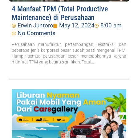
4 Manfaat TPM (Total Productive
Maintenance) di Perusahaan
Erwin Juntoro
May 12, 2024
8:00 am
No Comments
Perusahaan manufaktur, pertambangan, ekstraksi, dan
beberapa jenis korporasi besar sudah pasti mengenal TPM.
Hampir semua perusahaan besar menerapkannya karena
manfaat TPM yang begitu signifikan. Total... .